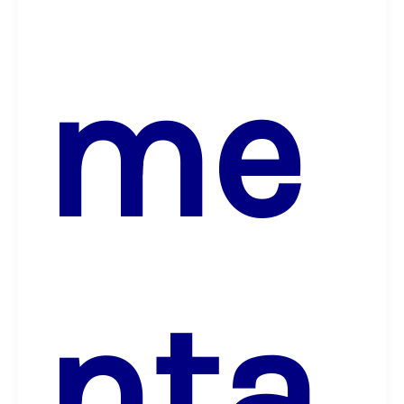
me
nta