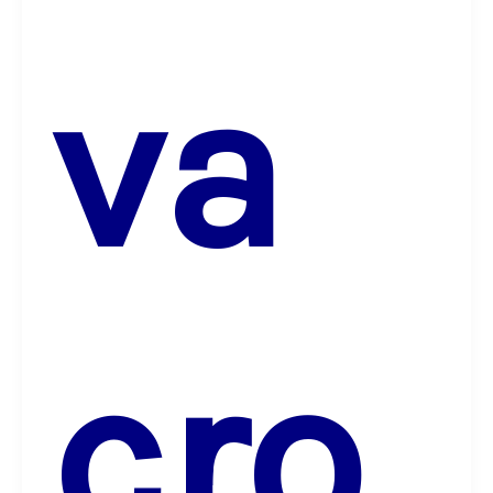
va
cro