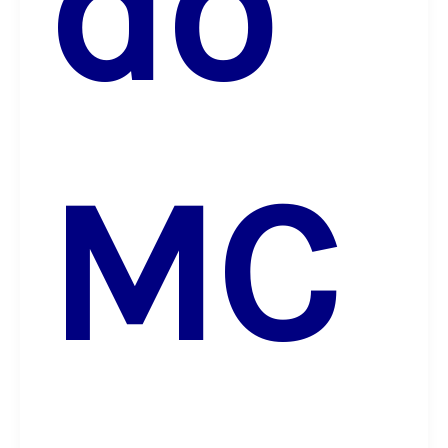
do
MC