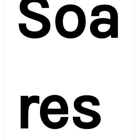
Soa
res