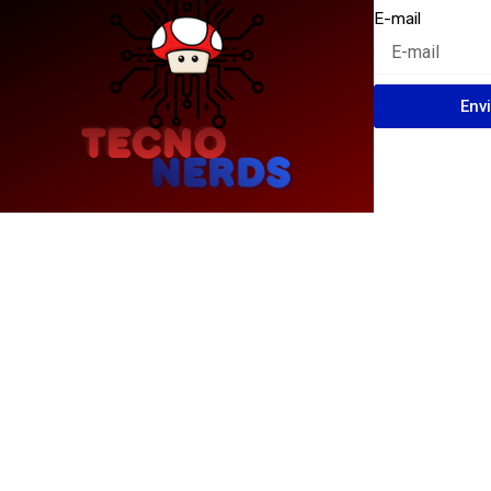
E-mail
Env