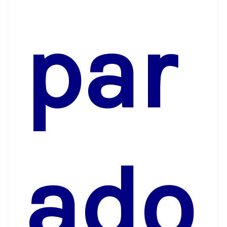
par
ado