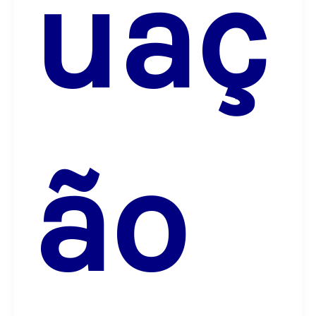
uaç
ão