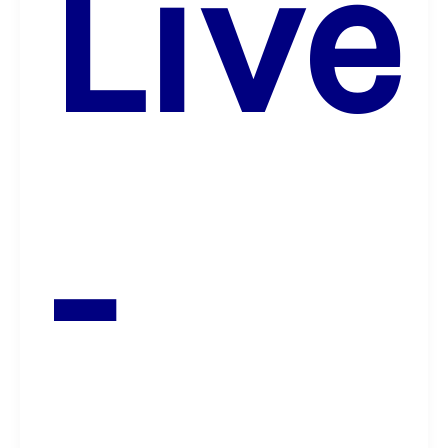
Live
-