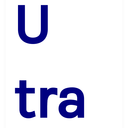
U
tra