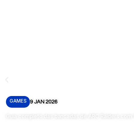
GAMES
9 JAN 2026
Guia completo das bancadas de ARC Raiders com to